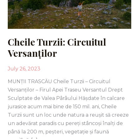
Cheile Turzii: Circuitul
Versanților
July 26, 2023
MUNȚII TRASCĂU Cheile Turzii – Circuitul
Versanților – Firul Apei Traseu Versantul Drept
Sculptate de Valea Pârâului Hășdate în calcare
jurasice acum mai bine de 150 mil. ani, Cheile
Turzii sunt un loc unde natura a reușit să creeze
un adevărat paradis cu pereți stâncoși înalți de
până la 200 m, peșteri, vegetație și faună