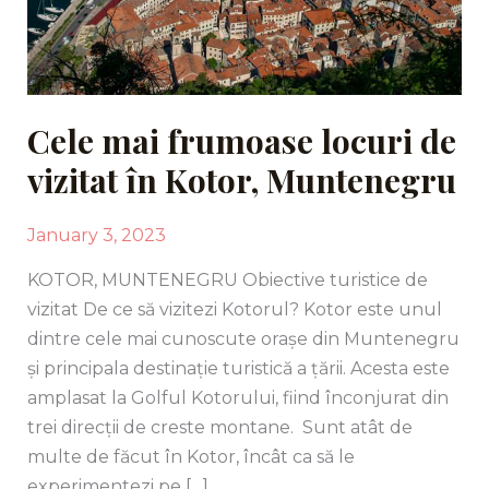
Kotor,
Muntenegru
Cele mai frumoase locuri de
vizitat în Kotor, Muntenegru
January 3, 2023
KOTOR, MUNTENEGRU Obiective turistice de
vizitat De ce să vizitezi Kotorul? Kotor este unul
dintre cele mai cunoscute orașe din Muntenegru
și principala destinație turistică a țării. Acesta este
amplasat la Golful Kotorului, fiind înconjurat din
trei direcții de creste montane. Sunt atât de
multe de făcut în Kotor, încât ca să le
experimentezi pe […]