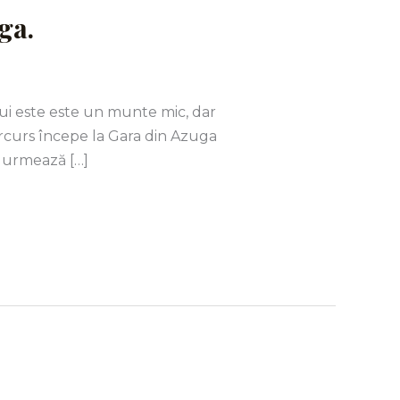
ga.
ui este este un munte mic, dar
arcurs începe la Gara din Azuga
 urmează […]