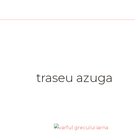
Skip
to
content
traseu azuga
Iarna
pe