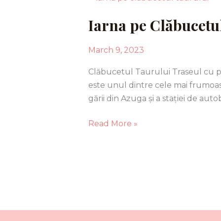
pe
Iarna pe Clăbucetul
Clăbucetul
Taurului.
Traseu
March 9, 2023
cu
Clăbucetul Taurului Traseul cu p
plecare
este unul dintre cele mai frumoas
din
gării din Azuga și a stației de au
Azuga.
Read More »