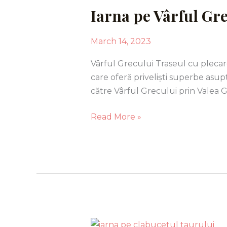
Iarna pe Vârful Gre
Vârful
Grecului.
Traseu
March 14, 2023
cu
Vârful Grecului Traseul cu pleca
plecare
care oferă priveliști superbe asu
din
către Vârful Grecului prin Valea
Azuga.
Read More »
Iarna