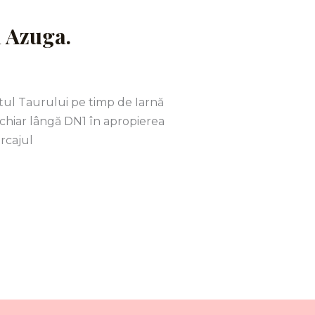
n Azuga.
ul Taurului pe timp de Iarnă
chiar lângă DN1 în apropierea
rcajul