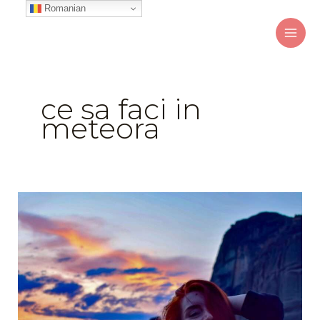
Skip
Romanian
to
content
ce sa faci in
meteora
Ce
să
faci
în
Meteora,
Kalabaka
(Grecia)