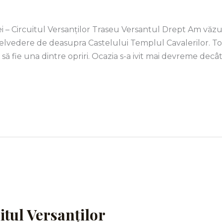
– Circuitul Versanților Traseu Versantul Drept Am văzu
 belvedere de deasupra Castelului Templul Cavalerilor. To
să fie una dintre opriri. Ocazia s-a ivit mai devreme decâ
itul Versanților