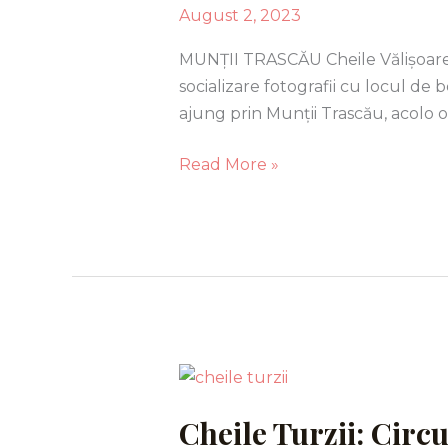
August 2, 2023
MUNȚII TRASCĂU Cheile Vălișoarei 
socializare fotografii cu locul de
ajung prin Munții Trascău, acolo o 
Read More »
Cheile
Turzii:
Cheile Turzii: Circu
Circuitul