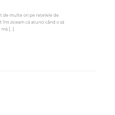
t de multe ori pe rețelele de
t îmi ziceam că atunci când o să
t mă […]