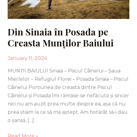
Din Sinaia în Posada pe
Creasta Munților Baiului
January 11, 2024
MUNȚII BAIULUI Sinaia – Piscul Câinelui – Șaua
Mierlelor – Refugiul Florei – Posada Sinaia – Piscul
Câinelui Porțiunea de creastă dintre Piscul
Câinelui și Posada îmi rămăse-se nefăcută și sincer
nici nu am auzit prea multe despre ea, așa că nu
prea știam la ce să mă aștept. Am hotărât să-i dau
o șansă, […]
Read More »