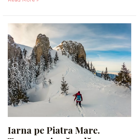
Iarna
pe
Piatra
Mare.
Treseu
prin
zăpadă
spre
Vârful
Piatra
Mare.
Iarna pe Piatra Mare.