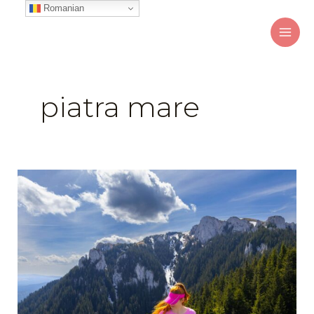
Skip
Romanian
to
content
piatra mare
Piatra
Mare
Primăvara