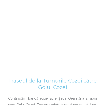
Traseul de la Turnurile Cozei către
Golul Cozei
Continuăm bandă roșie spre Șaua Geamăna și apoi
spre Golul Cozei. Trecem printr-o porțiune de pădure,