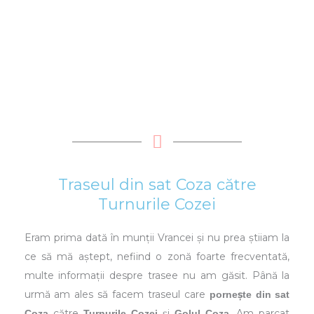
Traseul din sat Coza către
Turnurile Cozei
Eram prima dată în munții Vrancei și nu prea știiam la
ce să mă aștept, nefiind o zonă foarte frecventată,
multe informații despre trasee nu am găsit. Până la
urmă am ales să facem traseul care
pornește din sat
către
și
. Am parcat
Coza
Turnurile Cozei
Golul Coza