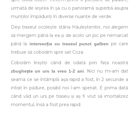
urmată de ieșirea în șa cu o panoramă superbă asupra
munților împăduriți în diverse nuanțe de verde.
Deși traseul ocolește stâna Hăuleștenilor, noi alegem
să mergem până la ea și de acolo un pic pe nemarcat
până la
pe care
intersecția cu traseul punct galben
trebuie să coborâm spre sat Coza.
Coborâm liniștiți când de odată prin fața noastră
. Nici nu mi-am dat
zbughește un urs la vreo 1-2 ani
seamă ce se întâmplă așa rapid a fost, în 2 secunde a
intrat în pădure, posibil noi l-am speriat. E prima dată
când văd un urs pe traseu și aș fi vrut să imortalizez
momentul, însă a fost prea rapid.