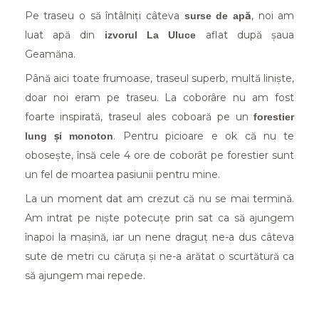
Pe traseu o să întâlniți câteva
, noi am
surse de apă
luat apă din
aflat după șaua
izvorul La Uluce
Geamăna.
Până aici toate frumoase, traseul superb, multă liniște,
doar noi eram pe traseu. La coborâre nu am fost
foarte inspirată, traseul ales coboară pe un
forestier
. Pentru picioare e ok că nu te
lung și monoton
obosește, însă cele 4 ore de coborât pe forestier sunt
un fel de moartea pasiunii pentru mine.
La un moment dat am crezut că nu se mai termină.
Am intrat pe niște potecuțe prin sat ca să ajungem
înapoi la mașină, iar un nene draguț ne-a dus câteva
sute de metri cu căruța și ne-a arătat o scurtătură ca
să ajungem mai repede.