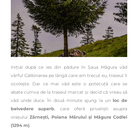
Inițial după ce ies din pădure în Șaua Măgura văd
vârful Gălbinarea pe lângă care am trecut eu, traseul îl
ocolește. Dar ce mai văd este o potecuță care se
abate cumva de la traseul marcat și decid că vreau să
văd unde duce. În două minute ajung la un
loc de
belvedere superb
, care oferă priveliști asupra
orașului
Zărnești, Poiana Mărului și Măgura Codlei
(1294 m)
.