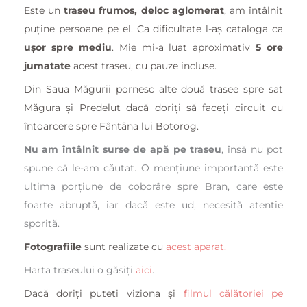
Este un
traseu frumos, deloc aglomerat
, am întâlnit
puține persoane pe el. Ca dificultate l-aș cataloga ca
ușor spre mediu
. Mie mi-a luat aproximativ
5 ore
jumatate
acest traseu, cu pauze incluse.
Din Șaua Măgurii pornesc alte două trasee spre sat
Măgura și Predeluț dacă doriți să faceți circuit cu
întoarcere spre Fântâna lui Botorog.
Nu am întâlnit surse de apă pe traseu
, însă nu pot
spune că le-am căutat. O mențiune importantă este
ultima porțiune de coborâre spre Bran, care este
foarte abruptă, iar dacă este ud, necesită atenție
sporită.
Fotografiile
sunt realizate cu
acest aparat.
Harta traseului o găsiți
aici
.
Dacă doriți puteți viziona și
filmul călătoriei pe