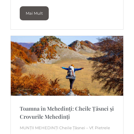
Mai Mult
Toamna în Mehedinți: Cheile Țăsnei și
Crovurile Mehedinți
MUNȚII MEHEDINȚI Cheile Țăsnei – Vf. Pietrele