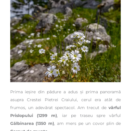
Prima ieșire din pădure a adus și prima panoramă
asupra Crestei Pietrei Craiului, cerul era atât de
frumos, un adevărat spectacol. Am trecut de
vârful
Prislopului (1299 m)
, iar pe traseu spre vârful
Gălbinarea (1350 m)
, am mers pe un covor plin de