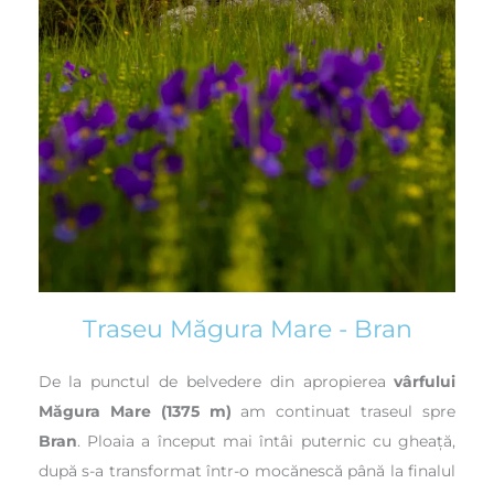
Traseu Măgura Mare - Bran
De la punctul de belvedere din apropierea
vârfului
Măgura Mare (1375 m)
am continuat traseul spre
Bran
. Ploaia a început mai întâi puternic cu gheață,
după s-a transformat într-o mocănescă până la finalul