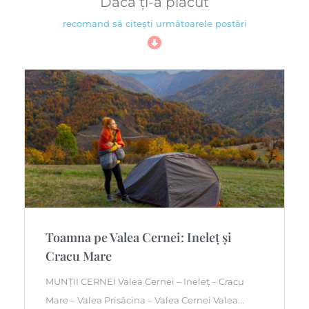
Dacă ți-a plăcut
recomand să citești următoarele postări
Toamna pe Valea Cernei: Ineleț și
Cracu Mare
MUNȚII CERNEI Valea Cernei – Ineleț – Cracu
Mare – Valea Prisăcina – Valea Cernei Valea...