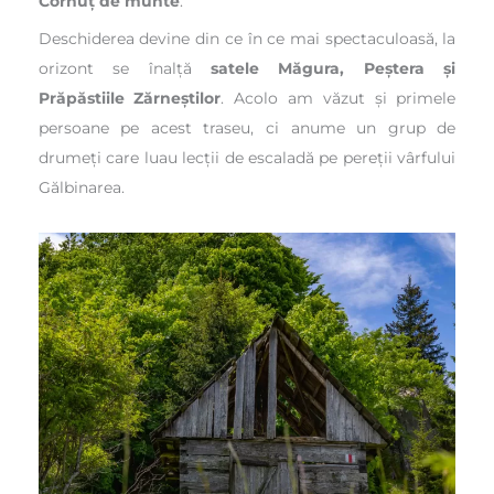
Cornuț de munte
.
Deschiderea devine din ce în ce mai spectaculoasă, la
orizont se înalță
satele Măgura, Peștera și
Prăpăstiile Zărneștilor
. Acolo am văzut și primele
persoane pe acest traseu, ci anume un grup de
drumeți care luau lecții de escaladă pe pereții vârfului
Gălbinarea.