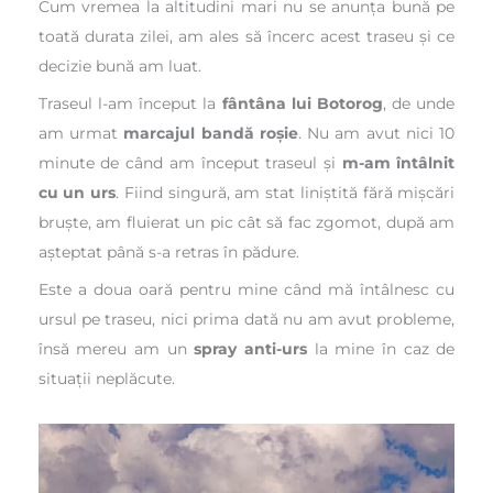
Cum vremea la altitudini mari nu se anunța bună pe
toată durata zilei, am ales să încerc acest traseu și ce
decizie bună am luat.
Traseul l-am început la
fântâna lui Botorog
, de unde
am urmat
marcajul bandă roșie
. Nu am avut nici 10
minute de când am început traseul și
m-am întâlnit
cu un urs
. Fiind singură, am stat liniștită fără mișcări
bruște, am fluierat un pic cât să fac zgomot, după am
așteptat până s-a retras în pădure.
Este a doua oară pentru mine când mă întâlnesc cu
ursul pe traseu, nici prima dată nu am avut probleme,
însă mereu am un
spray anti-urs
la mine în caz de
situații neplăcute.