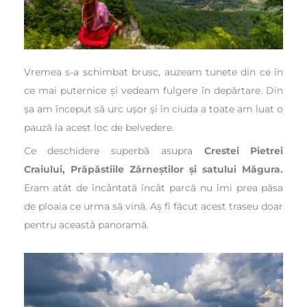
Vremea s-a schimbat brusc, auzeam tunete din ce în
ce mai puternice și vedeam fulgere în depărtare. Din
șa am început să urc ușor și în ciuda a toate am luat o
pauză la acest loc de belvedere.
Ce deschidere superbă asupra
Crestei
Pietrei
Craiului, Prăpăstiile Zărneștilor și satului Măgura.
Eram atât de încântată încât parcă nu îmi prea păsa
de ploaia ce urma să vină. Aș fi făcut acest traseu doar
pentru această panoramă.