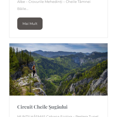
Albe – Crovurile Mehedinți – Cheile Tâmnei
Băile...
Mai Mult
Circuit Cheile Șugăului
MUNȚII HĂȘMAȘ Cabana Ecolog – Peștera Tunel