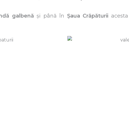
ndă galbenă
și până în
Șaua Crăpăturii
acesta