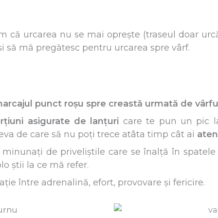
 că urcarea nu se mai oprește (traseul doar urcă 
 și să mă pregătesc pentru urcarea spre vârf.
arcajul punct roșu spre creastă urmată de vârfu
rțiuni asigurate de lanțuri
care te pun un pic la
ceva de care să nu poți trece atâta timp cât ai
aten
minunați de priveliștile care se înalță în spatele
lo știi la ce mă refer.
e între adrenalină, efort, provovare și fericire.