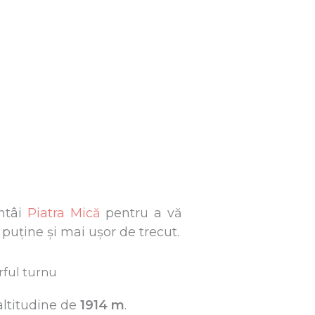
întâi
Piatra Mică
pentru a vă
puține și mai ușor de trecut.
altitudine de
1914 m
.