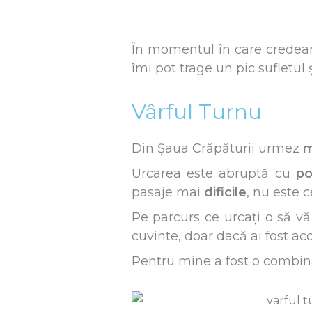
În momentul în care credeam
îmi pot trage un pic sufletul
Vârful Turnu
Din Șaua Crăpăturii urmez
m
Urcarea este abruptă cu
po
pasaje mai
dificile
, nu este 
Pe parcurs ce urcați o să vă 
cuvinte, doar dacă ai fost aco
Pentru mine a fost o combinați